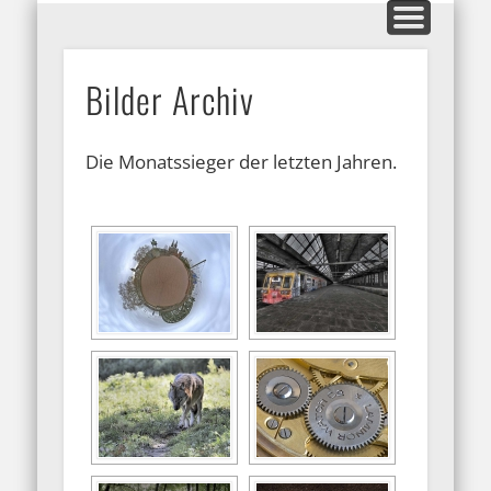
MITGLIEDERBEREICH
AUSSTELLUNGEN
GALERIEN
KONTAKT
HOME
INFOS
BLOG
ARFO-Fotoclub
Bilder Archiv
in Köln
Die Monatssieger der letzten Jahren.