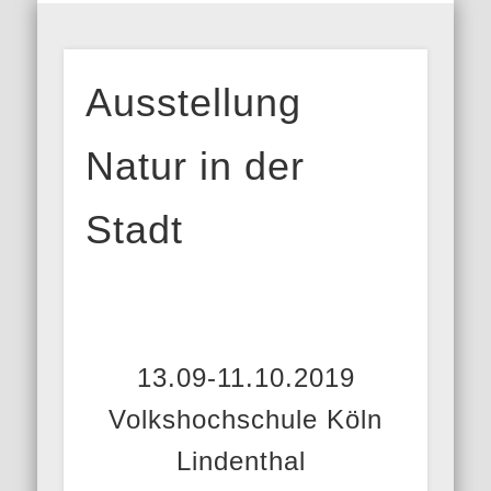
MITGLIEDERBEREICH
AUSSTELLUNGEN
GALERIEN
KONTAKT
HOME
INFOS
BLOG
ARFO-
Ausstellung
Fotoclub in
Köln
Natur in der
Stadt
13.09-11.10.2019
Volkshochschule Köln
Lindenthal