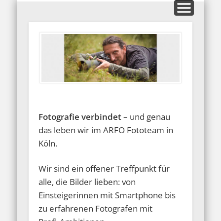
MITGLIEDERBEREICH
AUSSTELLUNGEN
GALERIEN
KONTAKT
HOME
INFOS
BLOG
ARFO-Fotoclub
in Köln
Fotografie verbindet
– und genau
das leben wir im ARFO Fototeam in
Köln.
Wir sind ein offener Treffpunkt für
alle, die Bilder lieben: von
Einsteigerinnen mit Smartphone bis
zu erfahrenen Fotografen mit