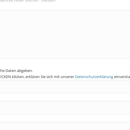
derliche Felder sind mit
*
markiert
che Daten abgeben.
KEN klicken, erklären Sie sich mit unserer
Datenschutzerklärung
einverst