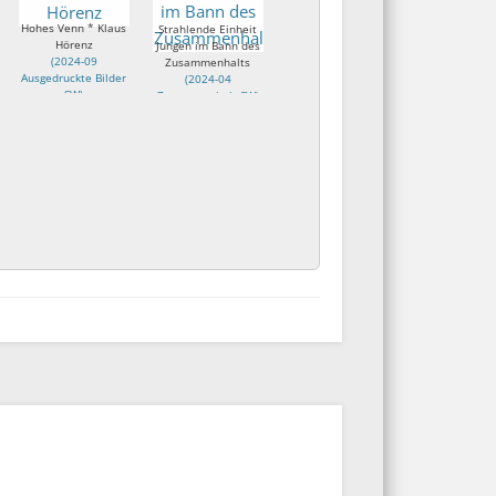
Hohes Venn * Klaus
Strahlende Einheit
Hörenz
Jungen im Bann des
(
2024-09
Zusammenhalts
Ausgedruckte Bilder
(
2024-04
SW
)
Zusammenhalt SW
)
Klaus Hörenz