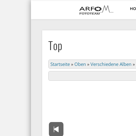
HO
ARFO-Fotoclub in Köln
Top
Startseite
»
Oben
»
Verschiedene Alben
»