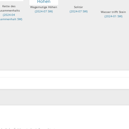
Kette des
Wagemutige Höhen
Solitär
usammenhalts
(
2024-07 SW
)
(
2024-07 SW
)
Wasser trifft Stein
(
2024-04
(
2024-01 SW
)
sammenhalt SW
)