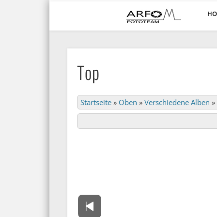
HO
ARFO-Fotoclub in Köln
Top
Startseite
»
Oben
»
Verschiedene Alben
»