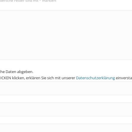
derliche Felder sind mit
*
markiert
che Daten abgeben.
KEN klicken, erklären Sie sich mit unserer
Datenschutzerklärung
einverst