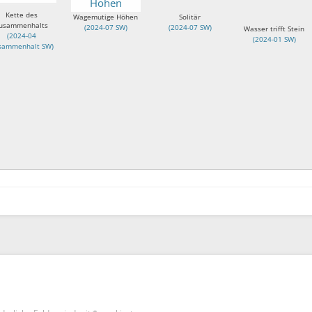
Kette des
Wagemutige Höhen
Solitär
usammenhalts
(
2024-07 SW
)
(
2024-07 SW
)
Wasser trifft Stein
(
2024-04
(
2024-01 SW
)
sammenhalt SW
)