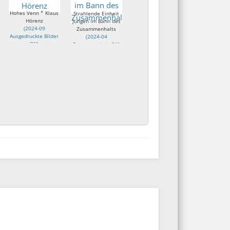
Hohes Venn * Klaus
Strahlende Einheit
Hörenz
Jungen im Bann des
(
2024-09
Zusammenhalts
Ausgedruckte Bilder
(
2024-04
SW
)
Zusammenhalt SW
)
Klaus Hörenz