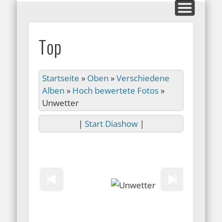
MITGLIEDERBEREICH
AUSSTELLUNGEN
GALERIEN
KONTAKT
HOME
INFOS
BLOG
ARFO-Fotoclub
Top
in Köln
Startseite
»
Oben
»
Verschiedene
Alben
»
Hoch bewertete Fotos
»
Unwetter
|
Start Diashow
|