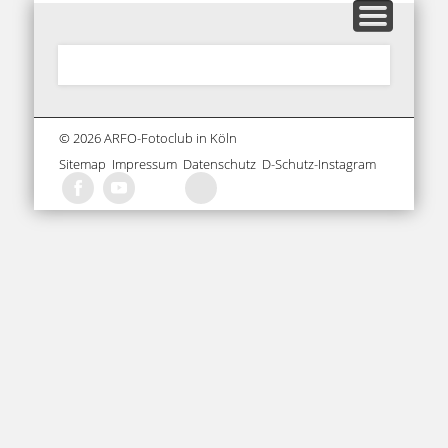
MITGLIEDERBEREICH
AUSSTELLUNGEN
GALERIEN
KONTAKT
HOME
INFOS
BLOG
ARFO-Fotoclub
in Köln
© 2026 ARFO-Fotoclub in Köln
Sitemap
..
Impressum
..
Datenschutz
..
D-Schutz-Instagram
..