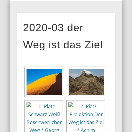
MITGLIEDERBEREICH
AUSSTELLUNGEN
GALERIEN
KONTAKT
HOME
INFOS
BLOG
ARFO-
2020-03 der
Fotoclub in
Köln
Weg ist das Ziel