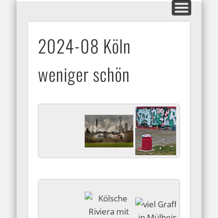
MITGLIEDERBEREICH
AUSSTELLUNGEN
GALERIEN
KONTAKT
HOME
INFOS
BLOG
ARFO-Fotoclub
2024-08 Köln
in Köln
weniger schön