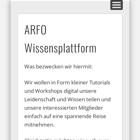
MITGLIEDERBEREICH
AUSSTELLUNGEN
GALERIEN
KONTAKT
HOME
INFOS
BLOG
ARFO-Fotoclub
ARFO
in Köln
Wissensplattform
Was bezwecken wir hiermit:
Wir wollen in Form kleiner Tutorials
und Workshops digital unsere
Leidenschaft und Wissen teilen und
unsere interessierten Mitglieder
einfach auf eine spannende Reise
mitnehmen.