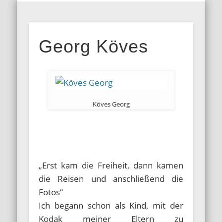
MITGLIEDERBEREICH
AUSSTELLUNGEN
GALERIEN
KONTAKT
HOME
INFOS
BLOG
ARFO-
Georg Köves
Fotoclub in
Köln
Köves Georg
.
.
„Erst kam die Freiheit, dann kamen
die Reisen und anschließend die
Fotos“
Ich begann schon als Kind, mit der
Kodak meiner Eltern zu