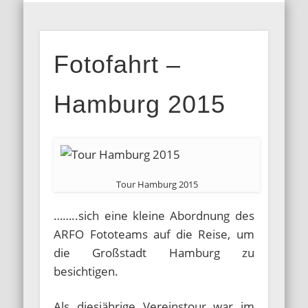
MITGLIEDERBEREICH
AUSSTELLUNGEN
GALERIEN
KONTAKT
HOME
INFOS
BLOG
ARFO-
Fotofahrt –
Fotoclub in
Köln
Hamburg 2015
Tour Hamburg 2015
……..sich eine kleine Abordnung des
ARFO Fototeams auf die Reise, um
die Großstadt Hamburg zu
besichtigen.
Als diesjährige Vereinstour war im