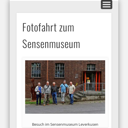
MITGLIEDERBEREICH
AUSSTELLUNGEN
GALERIEN
KONTAKT
HOME
INFOS
BLOG
ARFO-Fotoclub
Fotofahrt zum
in Köln
Sensenmuseum
Besuch im Sensenmuseum Leverkusen