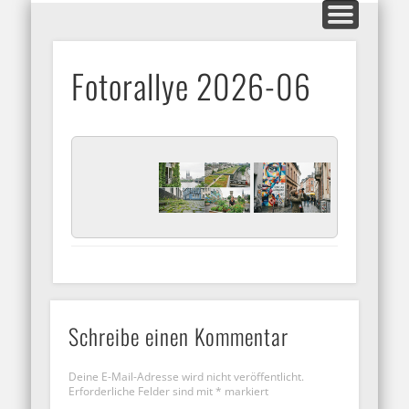
MITGLIEDERBEREICH
AUSSTELLUNGEN
GALERIEN
KONTAKT
HOME
INFOS
BLOG
ARFO-Fotoclub
Fotorallye 2026-06
in Köln
Schreibe einen Kommentar
Deine E-Mail-Adresse wird nicht veröffentlicht.
Erforderliche Felder sind mit
*
markiert