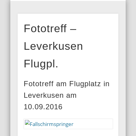
MITGLIEDERBEREICH
AUSSTELLUNGEN
GALERIEN
KONTAKT
HOME
INFOS
BLOG
ARFO-
Fototreff –
Fotoclub in
Köln
Leverkusen
Flugpl.
Fototreff am Flugplatz in
Leverkusen am
10.09.2016