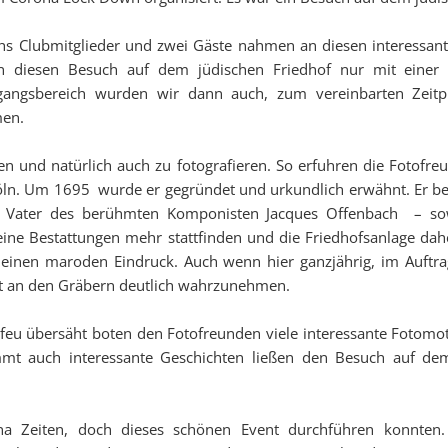
hs Clubmitglieder und zwei Gäste nahmen an diesen interessante
 diesen Besuch auf dem jüdischen Friedhof nur mit einer 
gangsbereich wurden wir dann auch, zum vereinbarten Zeitp
men.
ken und natürlich auch zu fotografieren. So erfuhren die Fotofr
Köln. Um 1695 wurde er gegründet und urkundlich erwähnt. Er be
 – Vater des berühmten Komponisten Jacques Offenbach – sow
ne Bestattungen mehr stattfinden und die Friedhofsanlage dahe
 einen maroden Eindruck. Auch wenn hier ganzjährig, im Auftrag
eit an den Gräbern deutlich wahrzunehmen.
Efeu übersäht boten den Fotofreunden viele interessante Fotomot
mmt auch interessante Geschichten ließen den Besuch auf de
a Zeiten, doch dieses schönen Event durchführen konnten