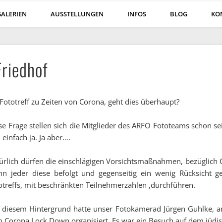
GALERIEN
AUSSTELLUNGEN
INFOS
BLOG
KO
Friedhof
 Fototreff zu Zeiten von Corona, geht dies überhaupt?
se Frage stellen sich die Mitglieder des ARFO Fototeams schon sei
 einfach ja. Ja aber….
ürlich dürfen die einschlägigen Vorsichtsmaßnahmen, bezüglich 
n jeder diese befolgt und gegenseitig ein wenig Rücksicht g
otreffs, mit beschränkten Teilnehmerzahlen ,durchführen.
 diesem Hintergrund hatte unser Fotokamerad Jürgen Guhlke, am
 Corona Lock Down organisiert. Es war ein Besuch auf dem jüdisc