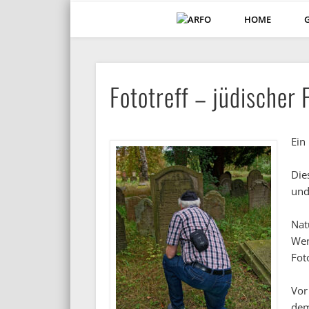
HOME
ARFO-Fotoclub in Köln
Fototreff – jüdischer 
Ein
Die
und
Nat
Wen
Fot
Vor
dem