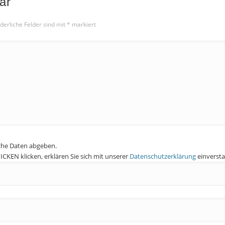
ar
derliche Felder sind mit
*
markiert
che Daten abgeben.
KEN klicken, erklären Sie sich mit unserer
Datenschutzerklärung
einverst