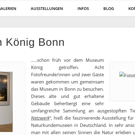
GALERIEN
AUSSTELLUNGEN
INFOS
BLOG
KO
öln
m König Bonn
…..schon früh vor dem Museum
König getroffen. Acht
Fotofreunde/innen und zwei Gäste
waren gekommen um gemeinsam
das Museum in Bonn zu besuchen.
Dieses alte und gut erhaltene
Gebäude beherbergt eine sehr
umfangreiche Sammlung an ausgestopften Tie
Netzwerk
“, hieß die faszinierende Ausstellung fü
Naturkundemuseen in Deutschland. In sehr ansc
man mit allen seinen Sinnen die Natur erleben