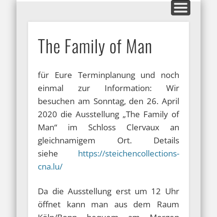
MITGLIEDERBEREICH
AUSSTELLUNGEN
GALERIEN
KONTAKT
HOME
INFOS
BLOG
ARFO-Fotoclub
The Family of Man
in Köln
für Eure Terminplanung und noch
einmal zur Information: Wir
besuchen am Sonntag, den 26. April
2020 die Ausstellung „The Family of
Man“ im Schloss Clervaux an
gleichnamigem Ort. Details
siehe
https://steichencollections-
cna.lu/
Da die Ausstellung erst um 12 Uhr
öffnet kann man aus dem Raum