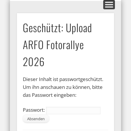
MITGLIEDERBEREICH
AUSSTELLUNGEN
GALERIEN
KONTAKT
HOME
INFOS
BLOG
ARFO-Fotoclub
Geschützt: Upload
in Köln
ARFO Fotorallye
2026
Dieser Inhalt ist passwortgeschützt.
Um ihn anschauen zu können, bitte
das Passwort eingeben:
Passwort: