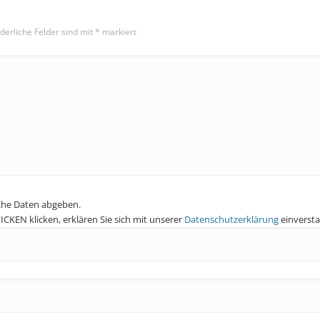
derliche Felder sind mit
*
markiert
che Daten abgeben.
KEN klicken, erklären Sie sich mit unserer
Datenschutzerklärung
einverst