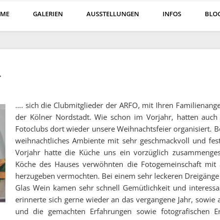
ME
GALERIEN
AUSSTELLUNGEN
INFOS
BLO
4
…. sich die Clubmitglieder der ARFO, mit Ihren Familienang
der Kölner Nordstadt. Wie schon im Vorjahr, hatten auch 
Fotoclubs dort wieder unsere Weihnachtsfeier organisiert. Be
weihnachtliches Ambiente mit sehr geschmackvoll und fes
Vorjahr hatte die Küche uns ein vorzüglich zusammenges
Köche des Hauses verwöhnten die Fotogemeinschaft mit 
herzugeben vermochten. Bei einem sehr leckeren Dreigäng
Glas Wein kamen sehr schnell Gemütlichkeit und interessa
erinnerte sich gerne wieder an das vergangene Jahr, sowie
und die gemachten Erfahrungen sowie fotografischen Er