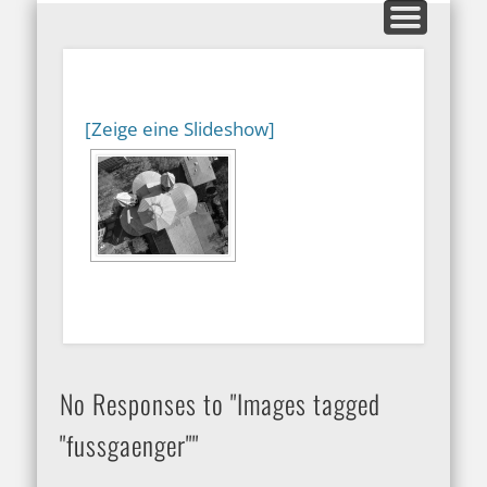
MITGLIEDERBEREICH
AUSSTELLUNGEN
GALERIEN
KONTAKT
HOME
INFOS
BLOG
ARFO-Fotoclub
in Köln
[Zeige eine Slideshow]
No Responses to "Images tagged
"fussgaenger""