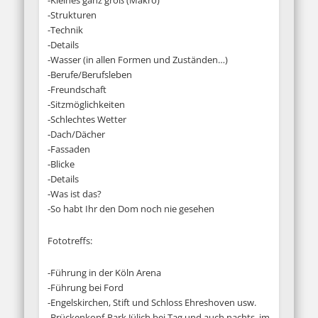
-Kleines ganz groß (Makro)
-Strukturen
-Technik
-Details
-Wasser (in allen Formen und Zuständen…)
-Berufe/Berufsleben
-Freundschaft
-Sitzmöglichkeiten
-Schlechtes Wetter
-Dach/Dächer
-Fassaden
-Blicke
-Details
-Was ist das?
-So habt Ihr den Dom noch nie gesehen
Fototreffs:
-Führung in der Köln Arena
-Führung bei Ford
-Engelskirchen, Stift und Schloss Ehreshoven usw.
-Brückenkopf-Park Jülich bei Tag und auch nachts, im