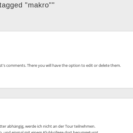
tagged "makro""
st's comments. There you will have the option to edit or delete them.
tter abhängig, werde ich nicht an der Tour teilnehmen.
b, und einmal mit einem Klubkollege dort herumgeturnt,