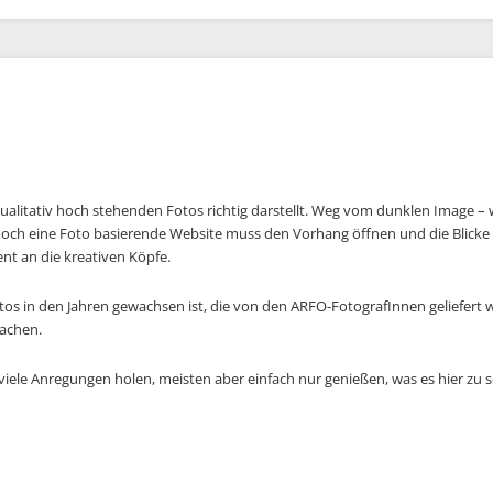
 qualitativ hoch stehenden Fotos richtig darstellt. Weg vom dunklen Image – w
 doch eine Foto basierende Website muss den Vorhang öffnen und die Blicke 
ent an die kreativen Köpfe.
 Fotos in den Jahren gewachsen ist, die von den ARFO-FotografInnen geliefert 
machen.
 viele Anregungen holen, meisten aber einfach nur genießen, was es hier zu s